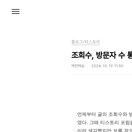
본문 바로가기
블로그/티스토리
조회수, 방문자 수 
백전백승.
2024. 10. 19. 11:50
언제부터 글의 조회수와 방
였다. 그때 티스토리 포럼
이라 생각했지만 보름 정도