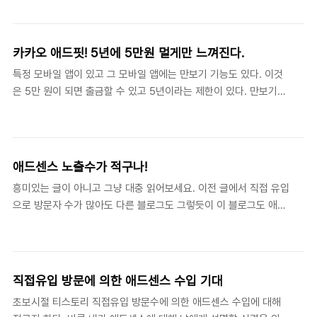
는 숫자가 생각난다. 이 블로그에서 애드센스, 링크프라이스 수익 등
지 않으면 애드블록을 의심했으면 한다. 애드블록의 경우 ..
이 많았을 때에 설치한 앱테크를 할 수 있는 모니모, 토스 등 앱에서
나오는 수익 숫자에 눈이 가지 않았다. 그때도 내 스마트폰에 만보기
카카오 애드핏! 5년에 5만원 멀게만 느껴진다.
등의 앱이 설치됐지만 평균 하루 30원 정도 발생하는 수익에 관심이
특정 모바일 앱이 있고 그 모바일 앱에는 만보기 기능도 있다. 이것
없었다. 단지 얼마의 거리를 걸었는지 등 오늘도 미션 수행에 대한
은 5만 원이 되면 출금할 수 있고 5년이라는 제한이 있다. 만보기로
확인 위주로 관심이 있었다. 그런데 이 블로그가 네이버와 다음으로
사용하면 하루에 약 30캐시(30원)를 만들면 1년에 약 만 캐시(만
부터 저품질을 맞고 티스토리를 운영하는 카카오가 자신들의 광고를
원)를 만들 수 있겠다는 생각이 들었다. 그러면 5년이면 5만 원을 출
티스토리에 강제적으로 삽입 등 여러 이유로 수익이..
금할 수 있다는 계산이 나왔다. 아래 그림처럼 지금 내 카카오 애드
핏 수익이 32,850원이다. 금액이 소액이라 카카오에 좋은 일(?) 했
애드센스 노출수가 적구나!
다는 심정을 가지고 몇 년 전 이 수익을 잊기로 했었다. 참고로
흥미있는 글이 아니고 그냥 대충 읽어보세요. 이전 글에서 직접 유입
32,850원은 몇 년 전에 아래 글을 포함하여 여러 글에서 애드센스
으로 방문자 수가 많아도 다른 블로그도 그렇듯이 이 블로그도 애드
와 카카오 애드핏을 비교하면서 생긴 수익이다. 그때 카카오 애드핏
센스 수입에 1도 영향이 없다고 적었었다. 이전에 아래 그림을 보듯
수익은 애드센스에 비해 너무 적어 제거했다. 11/12월 방문자수에 따
이 3일과 4일은 방문자 수의 경우 1,000명에 가까웠고 그때 유입 대
라 애드핏과 애드센스 수익 이 글..
부분은 직접 유입이었다. 그 당시 애드센스 수입은 0.01 달러였다.
아래 그림을 보듯이 지난달 20일부터 직접 유입이 많았지만 5일부
직접유입 방문에 의한 애드센스 수입 기대
터 원래대로 돌아왔다. 다른 사람은 모르겠지만 통계 자주 보는 나는
초보시절 티스토리 직접유입 방문수에 의한 애드센스 수입에 대해
아래 그림처럼 나와야 평소의 내 블로그라는 방문 통계다. 참고로 내