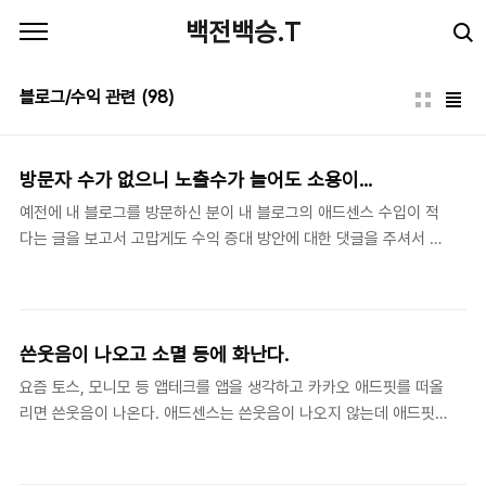
본문 바로가기
백전백승.T
블로그/수익 관련
(98)
방문자 수가 없으니 노출수가 늘어도 소용이...
예전에 내 블로그를 방문하신 분이 내 블로그의 애드센스 수입이 적
다는 글을 보고서 고맙게도 수익 증대 방안에 대한 댓글을 주셔서 따
라 했다. 결과는 아래 그림처럼 수익 및 노출수 등이 늘어 괜찮았다.
참고로 이 블로그의 애드센스 변경한 정확한 시간을 모르고 목요일
에 했다. 그런데 이 블로그 방문자 수가 적다 보니 아무리 노출수, 페
이지 수 등 전보다 많이 증가했어도 수익은 크게 증가한 것처럼 보이
쓴웃음이 나오고 소멸 등에 화난다.
지 않는다. 수익은 400%, 500%, 그 이상 증가했지만 수치의 증가
요즘 토스, 모니모 등 앱테크를 앱을 생각하고 카카오 애드핏를 떠올
의 기준은 0.01이기 때문이다. 만약 수익이 100 달러에서 100%라
리면 쓴웃음이 나온다. 애드센스는 쓴웃음이 나오지 않는데 애드핏
면 200이니 감탄사가 나왔을 것이다. 100%가 아닌 50%여도 150
만 그렇다. 앱테그에서 캐시 등이 소멸기간, 현금 인출 등을 자꾸 카
이니 웃는 표정이 나왔을 것이다. 위에 적었듯 0.01에서 1,000%가
카오 애드핏과 비교하게 된다. 왜냐하면 애드핏의 수익 등이 앱테그
증가하면 웃음꽃이 필 것인..