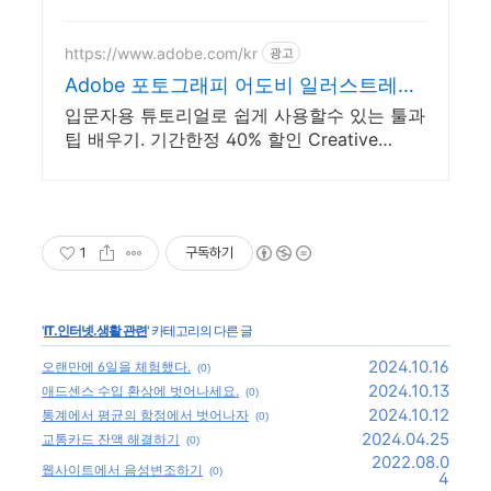
혜택, 무료 합성! 사진 보정은 여기서!
https://www.adobe.com/kr
광고
Adobe 포토그래피 어도비 일러스트레이
터
입문자용 튜토리얼로 쉽게 사용할수 있는 툴과
팁 배우기. 기간한정 40% 할인 Creative
Cloud로 전문가처럼 그래픽 디자인하기. 지금
다운받기
1
구독하기
'
IT.인터넷.생활 관련
' 카테고리의 다른 글
2024.10.16
오랜만에 6일을 체험했다.
(0)
2024.10.13
애드센스 수입 환상에 벗어나세요.
(0)
2024.10.12
통계에서 평균의 함정에서 벗어나자
(0)
2024.04.25
교통카드 잔액 해결하기
(0)
2022.08.0
웹사이트에서 음성변조하기
(0)
4