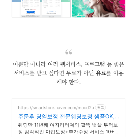
이뿐만 아니라 여러 웹서비스, 프로그램 등 좋은
서비스를 받고 싶다면 무료가 아닌
유료
를 이용
해야 한다.
https://smartstore.naver.com/mood2u
광고
주문후 당일보정 전문웨딩보정 샘플OK,11
년완벽보정경력
웨딩만 11년째 여자리터쳐의 팔뚝 뱃살 투턱보
정 감각적인 마법보정+추가수정 서비스 10+3