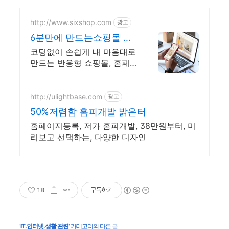
http://www.sixshop.com
광고
6분만에 만드는쇼핑몰 식
스샵
코딩없이 손쉽게 내 마음대로
만드는 반응형 쇼핑몰, 홈페
이지! 무료 템플릿!
http://ulightbase.com
광고
50%저렴함 홈피개발 밝은터
홈페이지등록, 저가 홈피개발, 38만원부터, 미
리보고 선택하는, 다양한 디자인
18
구독하기
'
IT.인터넷.생활 관련
' 카테고리의 다른 글