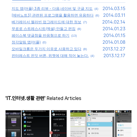
2014.03.15
지도 앱(어플) 3종 리뷰 - 다음,네이버 및 구글 지도
(4)
2014.03.11
[에버노트3] 관련된 프로그램을 활용하면 유용하다
(6)
2014.02.14
베가레이서 젤라빈 업그레이드에 대한 정보
(7)
2014.01.23
무료로 스트레스시트(엑셀) 만들고 편집
(8)
2014.01.15
페이스북 댓글창을 반응형으로 하기
(13)
2014.01.08
정각알림 앱(어플)
(0)
2013.12.27
모바일크롬은 두가지 이유로 사용하고 있다
(8)
2013.12.17
핀터레스트 핀잇 버튼, 위젯에 대해 적어 놓는다.
(4)
'IT.인터넷.생활 관련'
Related Articles