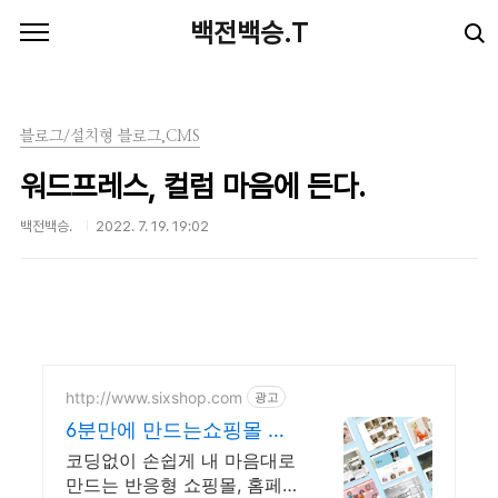
본문 바로가기
백전백승.T
블로그/설치형 블로그,CMS
워드프레스, 컬럼 마음에 든다.
백전백승.
2022. 7. 19. 19:02
http://www.sixshop.com
광고
6분만에 만드는쇼핑몰 식
스샵
코딩없이 손쉽게 내 마음대로
만드는 반응형 쇼핑몰, 홈페