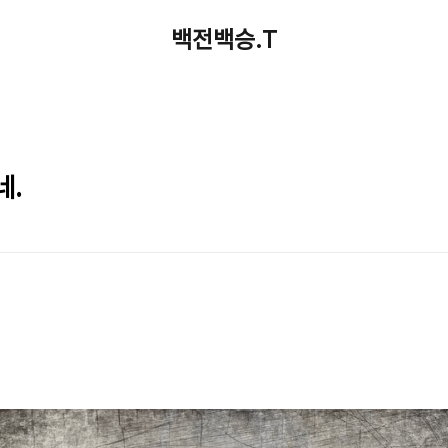
백전백승.T
네.