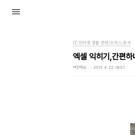
본문 바로가기
IT.인터넷.생활 관련/오피스.문서
엑셀 익히기,간편하
백전백승.
2019. 4. 22. 18:57