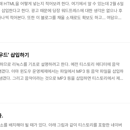
 HTML을 어떻게 넣는지 적어보려 한다. 여기에서 알 수 있는데 2월 6일
삽입한다고 한다. 광고 때문에 당장 워드프레스에 대한 생각은 없으나 후
하나씩 적어본다. 또한 이 블로그를 채울 소재로도 확보도 하고... 여담으로
주 하므로 멋있다고 내 글을 퍼가면 이상하게 나오는 경우가 많다. 해당 블
다. 어떻게 보면 워터마크라 보면 된다. HTML을 사용한 포스팅 정말 어
 코드펜이라는 것이다. 내가 코드펜에서 다른 사람의 만든 것을 퍼와 글에
더보기에 있는 HTML 블록..
우드' 삽입하기
하므로 리눅스를 기초로 설명하려고 한다. 예전 티스토리 에디터에 음악
겼다. 아마 윈도우 운영체제에서는 파일에서 MP3 등 음악 파일을 삽입하
생겼다. 그리고 음악이라는 것으로 MP3 등을 삽입하면 티스토리에서 제공
을 들을 수 있었다. 참고로 아주 오래된 얘기지만 다음뮤직이 서비스됐을
 하지만 지금은 어떤 음악 플레이어도 없다. 만약 에디터에 음악 플레이어
이용해야 한다. 나는 음악 플레이어를 만들기 위해 사운드 클라우드
용한다. 아래는 사운드 클라우드의 CBS 라디오 채..
.
요소를 배치해야 될 때가 있다. 아래 그림과 같이 티스토리를 포함한 네이버