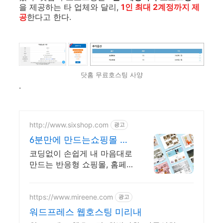
을 제공하는 타 업체와 달리,
1인 최대 2계정까지 제
공
한다고 한다.
닷홈 무료호스팅 사양
.
http://www.sixshop.com
광고
6분만에 만드는쇼핑몰 식
스샵
코딩없이 손쉽게 내 마음대로
만드는 반응형 쇼핑몰, 홈페
이지! 무료 템플릿!
https://www.mireene.com
광고
워드프레스 웹호스팅 미리내