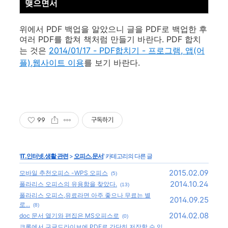
맺으면서
위에서 PDF 백업을 알았으니 글을 PDF로 백업한 후
여러 PDF를 합쳐 책처럼 만들기 바란다. PDF 합치
는 것은
2014/01/17 - PDF합치기 - 프로그램, 앱(어
플),웹사이트 이용
를 보기 바란다.
99
구독하기
'
IT.인터넷.생활 관련
>
오피스.문서
' 카테고리의 다른 글
2015.02.09
모바일 추천오피스 -WPS 오피스
(5)
2014.10.24
폴라리스 오피스의 유용함을 찾았다.
(13)
폴라리스 오피스,유료라면 아주 좋으나 무료는 별
2014.09.25
로...
(8)
2014.02.08
doc 문서 열기와 편집은 MS오피스로
(0)
크롬에서 구글드라이브에 PDF로 간단히 저장할 수 있