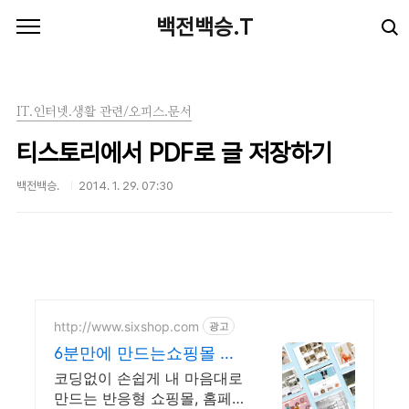
본문 바로가기
백전백승.T
IT.인터넷.생활 관련/오피스.문서
티스토리에서 PDF로 글 저장하기
백전백승.
2014. 1. 29. 07:30
http://www.sixshop.com
광고
6분만에 만드는쇼핑몰 식
스샵
코딩없이 손쉽게 내 마음대로
만드는 반응형 쇼핑몰, 홈페