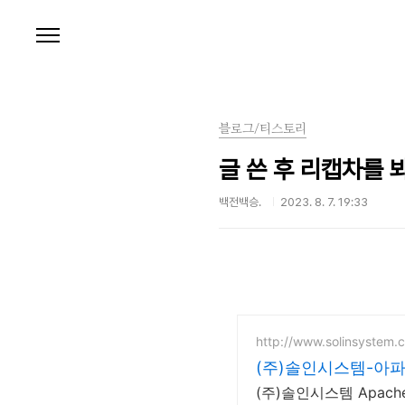
본문 바로가기
블로그/티스토리
글 쓴 후 리캡차를 
백전백승.
2023. 8. 7. 19:33
http://www.solinsystem.c
(주)솔인시스템-아
(주)솔인시스템 Apa