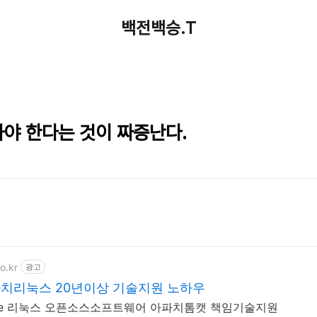
백전백승.T
봐야 한다는 것이 짜증난다.
o.kr
광고
파치리눅스 20년이상 기술지원 노하우
che 리눅스 오픈소스소프트웨어 아파치톰캣 책임기술지원