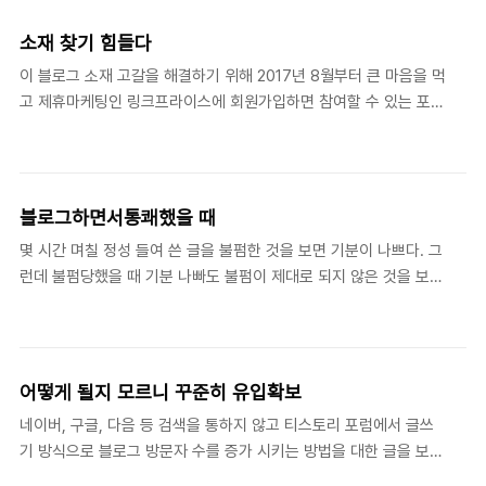
할 일을 했다는 생각이 든다. 만약 1일 1포스팅을 하게 된다면 빠르게
소재 고갈될 것이다. 결국 그것은 블로그를 계속해야 할 압박감으로
소재 찾기 힘들다
이어질 것이다. 그러니 항상 1일 1포스팅이 좋은 것이 아니다. 이것을
이 블로그 소재 고갈을 해결하기 위해 2017년 8월부터 큰 마음을 먹
돈과 연결시키면 꾸준히 유지해야 몇 만원이라는 적은 애드센스 수
고 제휴마케팅인 링크프라이스에 회원가입하면 참여할 수 있는 포스
익이라도 발생해서 월급처럼 받을 수 있다. 적은 애드센스 수익이 아
팅 이벤트,프로모션 등을 했다. 제휴마케팅인 링크프라이스에서 얻
니라 많은 수익이라면 달라진다. 그리고 글을 적지 않으면 블로그 운
을 수 있는 포스팅이벤트,프로모션으로 소재 고갈을 해결했는데 이
영을 그만 둔 것으로 생각하여 방문자 수가..
번에 다시 소재고갈 문제가 찾아왔다. 제휴마케팅인 링크프라이스
포스팅 이벤트, 프로모션에 참여할 때 위험을 감수했다. 왜냐하면 수
블로그하면서통쾌했을 때
익에 대한 글을 적으면 저품질에 걸릴 것 같은 불안감과 블러거가 저
몇 시간 며칠 정성 들여 쓴 글을 불펌한 것을 보면 기분이 나쁘다. 그
품질에 대해 적은 글을 읽으면 항상 주의사항에 복사와 붙여넣기를
런데 불펌당했을 때 기분 나빠도 불펌이 제대로 되지 않은 것을 보면
하면 안된다는 사항을 읽었다. 포스팅 이벤트를 하면 알겠지만 내가
왠지 고소한 마음이 든다. 나는 글에 html, css, 스크립트 등을 사용
포스팅 이벤트를 참여하면서 느꼈는데 복사와 붙이기를 어쩔 수 없
해 사진 등을 멋있게 나타낸다. 불펌하려는 사람은 그 멋있는 것에
이 많이 하게 된다는 것을 알게 됐다. 다행히 저품질에 걸리지 않았..
시선이 가면서 자신의 블로그 등에 퍼가면 그대로 될 것이라 착각한
다. 완벽히 보이기 위해서는 글만이 아닌 거기에 포함된 html,css,
어떻게 될지 모르니 꾸준히 유입확보
스크립트도 삽입해야 한다는 것을 모른다. 예로 사진의 전과 후가 어
네이버, 구글, 다음 등 검색을 통하지 않고 티스토리 포럼에서 글쓰
떻게 변화에 대한 글을 적을 때 어렵고 귀찮더라도 아래와 같이 글에
기 방식으로 블로그 방문자 수를 증가 시키는 방법을 대한 글을 보니
HTML,CSS,스크립트를 포함하여 실제로 어떻게 변하는지 보여주
옛 생각이 났다. 5~6년 전에 많은 블로거가 네이버나 다음 등 검색
려고 한다. 그러면 불펌하고 싶어진다. 단순히 사진으로만 전/후가